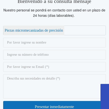
Bienvenido a su consulta mensaje
Nuestro personal se pondrá en contacto con usted en un plazo de
24 horas (días laborables).
Piezas micromecanizadas de precisión
+86 18017605357
+86 18017605357
+86 18017605357
+86 18017605357
Ivy_Li @weweitech.com
Ivy_Li @weweitech.com
Ivy_Li @weweitech.com
Ivy_Li @weweitech.com
Presentar inmediatamente